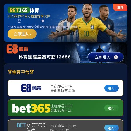
******
beat·365(中国)-官方网站
首 页
学院简介
党团建设
专业建设
教学科研
转学申请表
来源：
null
转学申请表