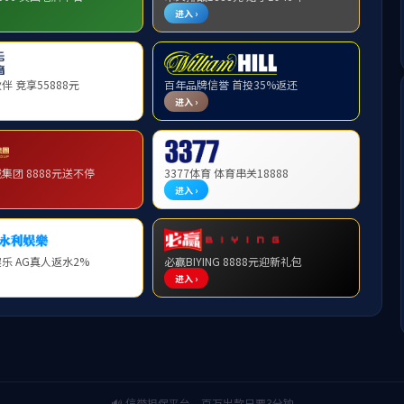
稿）
稿）.doc