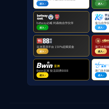
海南经贸职业技术学院各类技能竞赛管理办法（修订
附件
海南经贸职业技术学院各类技能竞赛管理办法（修订