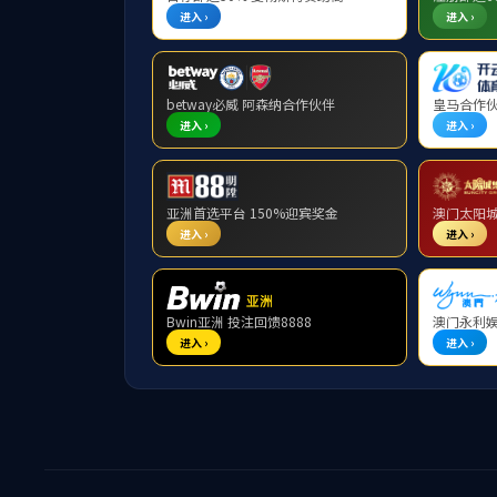
秋兰飘香，硕果盈枝。
2025
楼隆重举行。
学校领导、乌拉尔
学
手开启新生大学旅程。本次见面会由b
下午
时
分，会议在热烈的
2
30
对
级新生
家长
的到来表示热
2025
的介绍，对beat365的办学
野，尽快适应大学生活，勤学笃行