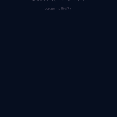
丽霞就学院的整体发展概况、人才培养特色、师资力量及
据和生动的案例，展示了学院丰硕的办学成果和广阔的
未来的成长之路充满了信心。
克谢
·阿纳托利耶维奇教授
上台致辞，他用伟大的中国