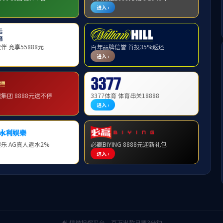
eat365专项奖学金获奖名单公示
2023-2024年度评优结果公示
5国家奖学金候选人名单公示
52024年国家助学金评审结果名单公示
52023-2024学年学院奖学金拟推荐名单公示
65国家励志奖学金评审结果名单公示
65海南省优秀贫困大学生评审结果公示
5关于2024-2025学年度特殊家庭经济困难学生减免学费和住宿费名单的公示
65关于2024年秋季学期退役士兵国家助学金名单的公示