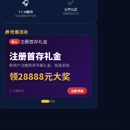
2024-12-02
2024-11-05
2024-10-21
2024-10-18
2024-10-15
2024-10-11
2024-10-11
2024-10-09
2024-10-09