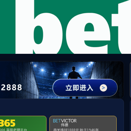
beat·365(中国)-官方网站
设
教学科研
beat365官网
招生就业
下载专区
65关于2024年度志愿先进集体、先进个人评选结果公示
52024年脊梁人才评选结果公示