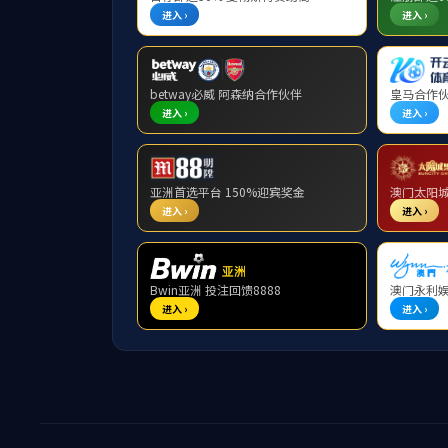
2024年b
beat365
beat36
beat36
beat36
beat3
beat3
beat36
beat3